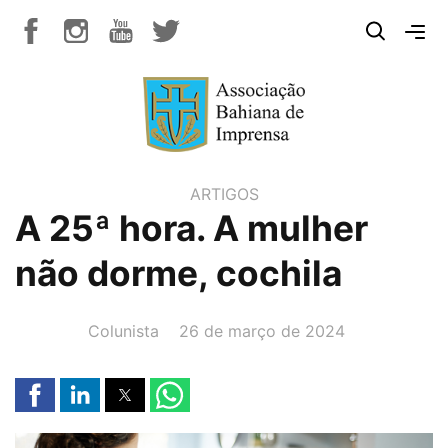
ARTIGOS
A 25ª hora. A mulher
não dorme, cochila
AUTOR(A):
DATA:
Colunista
26 de março de 2024