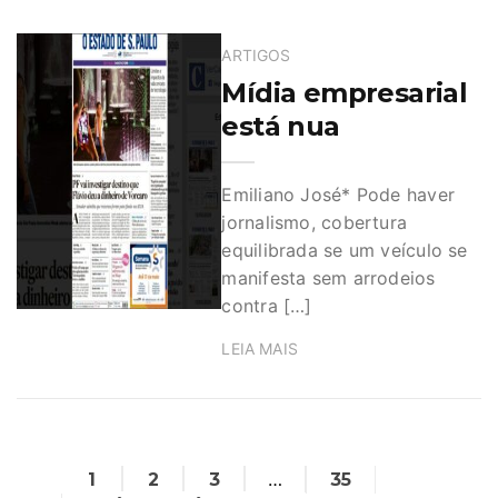
ARTIGOS
Mídia empresarial
está nua
Emiliano José* Pode haver
jornalismo, cobertura
equilibrada se um veículo se
manifesta sem arrodeios
contra […]
LEIA MAIS
…
1
2
3
35