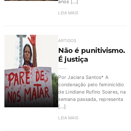
anos […]
LEIA MAIS
ARTIGOS
Não é punitivismo.
É justiça
Por Jaciara Santos* A
condenação pelo feminicídio
de Lindiane Rufino Soares, na
semana passada, representa
[…]
LEIA MAIS