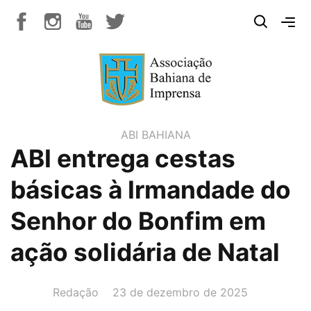
ABI BAHIANA
ABI entrega cestas
básicas à Irmandade do
Senhor do Bonfim em
ação solidária de Natal
AUTOR(A):
DATA:
Redação
23 de dezembro de 2025