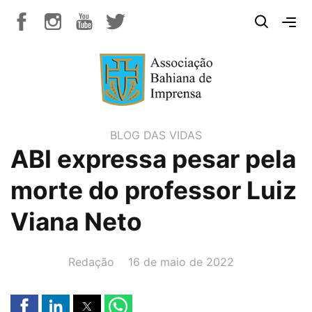
BLOG DAS VIDAS
ABI expressa pesar pela
morte do professor Luiz
Viana Neto
AUTOR(A):
DATA:
Redação
16 de maio de 2022