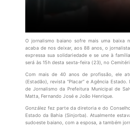
O jornalismo baiano sofre mais uma baixa 
acaba de nos deixar, aos 88 anos, o jornalist
expressa sua solidariedade e se une à famíl
será às 15h desta sexta-feira (23), no Cemité
Com mais de 40 anos de profissão, ele at
(Estadão), revista “Placar” e Agência Estado.
de Jornalismo da Prefeitura Municipal de Sa
Matta, Fernando José e João Henrique.
González fez parte da diretoria e do Conselho
Estado da Bahia (Sinjorba). Atualmente estav
sudoeste baiano, com a esposa, a também jorn