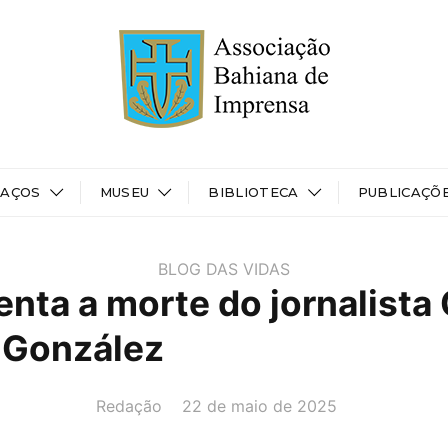
PAÇOS
MUSEU
BIBLIOTECA
PUBLICAÇÕ
BLOG DAS VIDAS
enta a morte do jornalista
 González
AUTOR(A):
DATA:
Redação
22 de maio de 2025