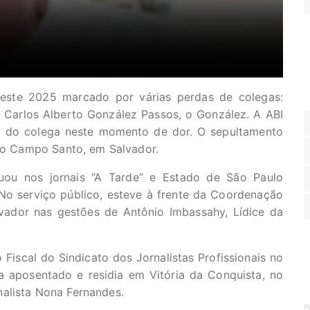
neste 2025 marcado por várias perdas de colegas:
a Carlos Alberto González Passos, o González. A ABI
ia do colega neste momento de dor. O sepultamento
rio Campo Santo, em Salvador.
uou nos jornais “A Tarde” e Estado de São Paulo
 No serviço público, esteve à frente da Coordenação
lvador nas gestões de Antônio Imbassahy, Lídice da
 Fiscal do Sindicato dos Jornalistas Profissionais no
a aposentado e residia em Vitória da Conquista, no
alista Nona Fernandes.
P