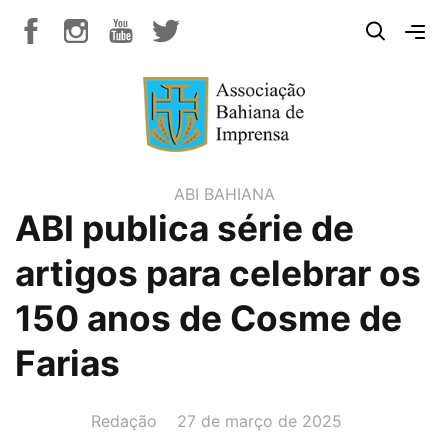
ABI BAHIANA
ABI publica série de
artigos para celebrar os
150 anos de Cosme de
Farias
AUTOR(A):
DATA:
Redação
27 de março de 2025