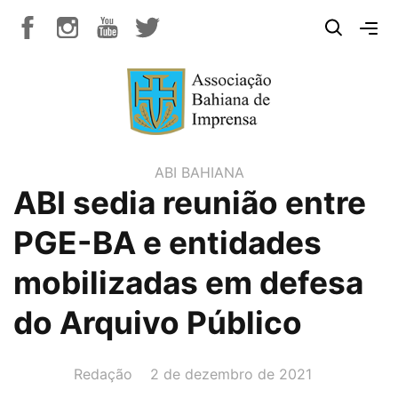
ABI BAHIANA
ABI sedia reunião entre
PGE-BA e entidades
mobilizadas em defesa
do Arquivo Público
AUTOR(A):
DATA:
Redação
2 de dezembro de 2021