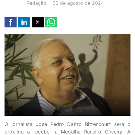
AUTOR(A):
DATA:
Redação
26 de agosto de 2024
O jornalista José Pedro Daltro Bittencourt será o
próximo a receber a Medalha Ranulfo Oliveira. A