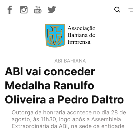
ABI BAHIANA
ABI vai conceder
Medalha Ranulfo
Oliveira a Pedro Daltro
Outorga da honraria acontece no dia 28 de
agosto, às 11h30, logo após a Assembleia
Extraordinária da ABI, na sede da entidade