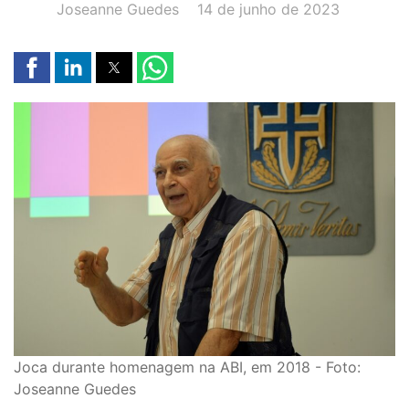
AUTOR(A):
DATA:
Joseanne Guedes
14 de junho de 2023
Joca durante homenagem na ABI, em 2018 - Foto:
Joseanne Guedes