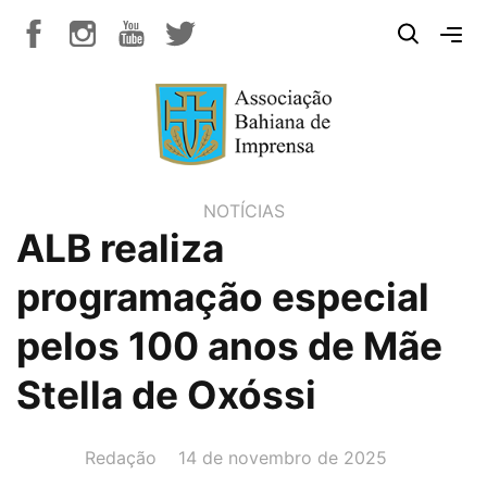
NOTÍCIAS
ALB realiza
programação especial
pelos 100 anos de Mãe
Stella de Oxóssi
AUTOR(A):
DATA:
Redação
14 de novembro de 2025