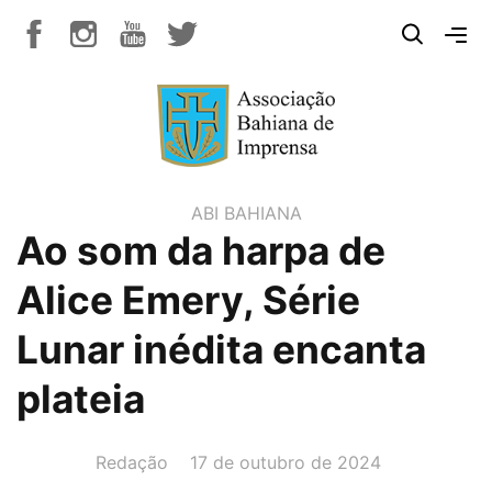
ABI BAHIANA
Ao som da harpa de
Alice Emery, Série
Lunar inédita encanta
plateia
AUTOR(A):
DATA:
Redação
17 de outubro de 2024