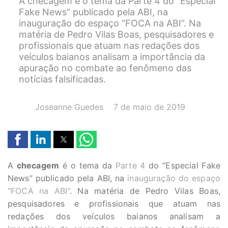
A checagem é o tema da Parte 4 do “Especial
Fake News” publicado pela ABI, na
inauguração do espaço “FOCA na ABI”. Na
matéria de Pedro Vilas Boas, pesquisadores e
profissionais que atuam nas redações dos
veículos baianos analisam a importância da
apuração no combate ao fenômeno das
notícias falsificadas.
AUTOR(A):
DATA:
Joseanne Guedes
7 de maio de 2019
A
checagem
é o tema da
Parte 4
do “Especial Fake
News” publicado pela ABI, na
inauguração do espaço
“FOCA na ABI”
. Na matéria de
Pedro Vilas Boas,
pesquisadores e profissionais que atuam nas
redações dos veículos baianos analisam a