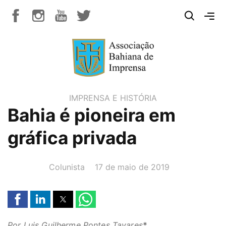
IMPRENSA E HISTÓRIA
Bahia é pioneira em
gráfica privada
AUTOR(A):
DATA:
Colunista
17 de maio de 2019
Por Luis Guilherme Pontes Tavares
*