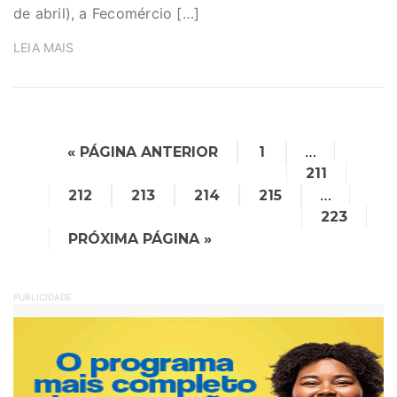
de abril), a Fecomércio […]
LEIA MAIS
…
« PÁGINA ANTERIOR
1
211
…
212
213
214
215
223
PRÓXIMA PÁGINA »
PUBLICIDADE