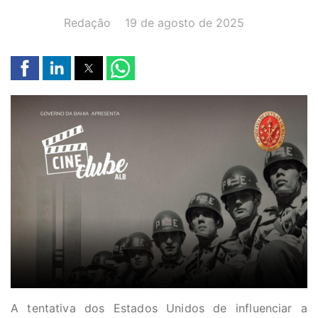
AUTOR(A):
DATA:
Redação
19 de agosto de 2025
A tentativa dos Estados Unidos de influenciar a