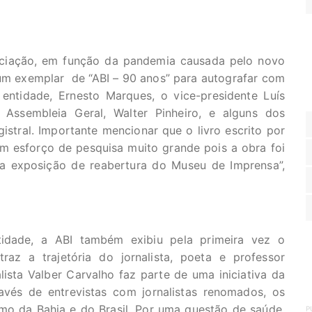
ociação, em função da pandemia causada pelo novo
um exemplar de “ABI – 90 anos” para autografar com
a entidade, Ernesto Marques, o vice-presidente Luís
 Assembleia Geral, Walter Pinheiro, e alguns dos
istral. Importante mencionar que o livro escrito por
m esforço de pesquisa muito grande pois a obra foi
 da exposição de reabertura do Museu de Imprensa”,
idade, a ABI também exibiu pela primeira vez o
az a trajetória do jornalista, poeta e professor
alista Valber Carvalho faz parte de uma iniciativa da
avés de entrevistas com jornalistas renomados, os
smo da Bahia e do Brasil. Por uma questão de saúde,
P