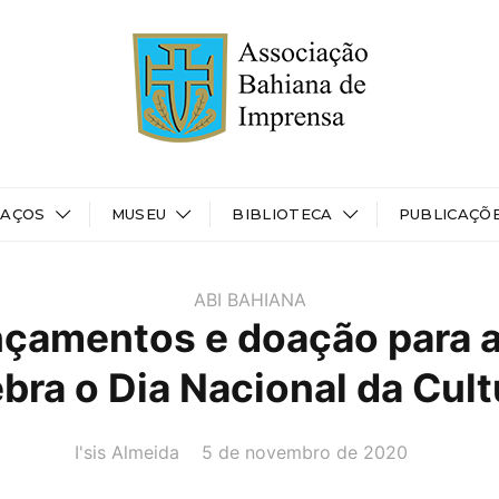
PAÇOS
MUSEU
BIBLIOTECA
PUBLICAÇÕ
ABI BAHIANA
çamentos e doação para a
ebra o Dia Nacional da Cult
AUTOR(A):
DATA:
I'sis Almeida
5 de novembro de 2020