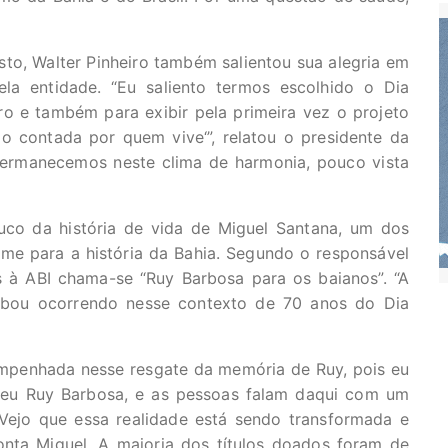
sto, Walter Pinheiro também salientou sua alegria em
ela entidade. “Eu saliento termos escolhido o Dia
ro e também para exibir pela primeira vez o projeto
mo contada por quem vive‘”, relatou o presidente da
permanecemos neste clima de harmonia, pouco vista
co da história de vida de Miguel Santana, um dos
me para a história da Bahia. Segundo o responsável
s à ABI chama-se “Ruy Barbosa para os baianos”. “A
abou ocorrendo nesse contexto de 70 anos do Dia
empenhada nesse resgate da memória de Ruy, pois eu
iveu Ruy Barbosa, e as pessoas falam daqui com um
Vejo que essa realidade está sendo transformada e
onta Miguel. A maioria dos títulos doados foram de