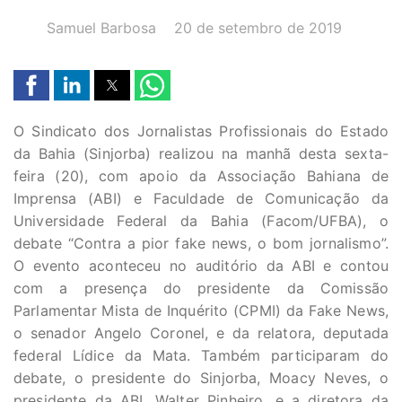
AUTOR(A):
DATA:
Samuel Barbosa
20 de setembro de 2019
O Sindicato dos Jornalistas Profissionais do Estado
da Bahia (Sinjorba) realizou na manhã desta sexta-
feira (20), com apoio da Associação Bahiana de
Imprensa (ABI) e Faculdade de Comunicação da
Universidade Federal da Bahia (Facom/UFBA), o
debate “Contra a pior fake news, o bom jornalismo”.
O evento aconteceu no auditório da ABI e contou
com a presença do presidente da Comissão
Parlamentar Mista de Inquérito (CPMI) da Fake News,
o senador Angelo Coronel, e da relatora, deputada
federal Lídice da Mata. Também participaram do
debate, o presidente do Sinjorba, Moacy Neves, o
presidente da ABI, Walter Pinheiro, e a diretora da