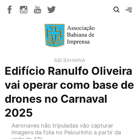
ABI BAHIANA
Edifício Ranulfo Oliveira
vai operar como base de
drones no Carnaval
2025
Aeronaves não tripuladas vão capturar
imagens da folia no Pelourinho a partir da