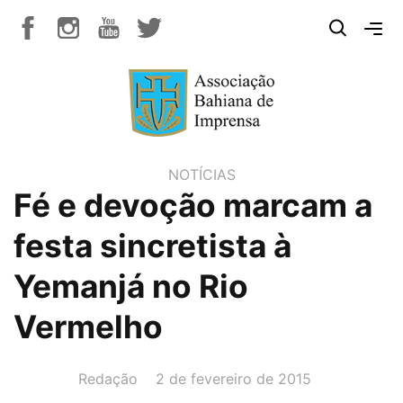
NOTÍCIAS
Fé e devoção marcam a
festa sincretista à
Yemanjá no Rio
Vermelho
AUTOR(A):
DATA:
Redação
2 de fevereiro de 2015