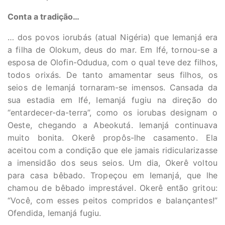
Conta a tradição…
… dos povos iorubás (atual Nigéria) que Iemanjá era
a filha de Olokum, deus do mar. Em Ifé, tornou-se a
esposa de Olofin-Odudua, com o qual teve dez filhos,
todos orixás. De tanto amamentar seus filhos, os
seios de Iemanjá tornaram-se imensos. Cansada da
sua estadia em Ifé, Iemanjá fugiu na direção do
“entardecer-da-terra”, como os iorubas designam o
Oeste, chegando a Abeokutá. Iemanjá continuava
muito bonita. Okerê propôs-lhe casamento. Ela
aceitou com a condição que ele jamais ridicularizasse
a imensidão dos seus seios. Um dia, Okerê voltou
para casa bêbado. Tropeçou em Iemanjá, que lhe
chamou de bêbado imprestável. Okerê então gritou:
“Você, com esses peitos compridos e balançantes!”
Ofendida, Iemanjá fugiu.