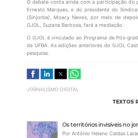
O debate conta ainda com a participação do p
Ernesto Marques, e do presidente do Sindicat
(Sinjorba), Moacy Neves, por meio de depo
GJOL, Suzana Barbosa, fará a mediação.
O GJOL é vinculado ao Programa de Pós-gra
da UFBA. As edições anteriores do GJOL Cast
pesquisa.
TAGS
JORNALISMO DIGITAL
TEXTOS 
Os territórios invisíveis no 
Por Antônio Heleno Caldas Lara