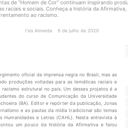
tintas de “Homem de Cor” continuam inspirando prod
s raciais e sociais. Conheça a história da Afirmativa
frentamento ao racismo.
AUTOR(A):
DATA:
I'sis Almeida
6 de julho de 2020
P
imento oficial da imprensa negra no Brasil, mas as
ndo produções voltadas para as temáticas raciais e
 racismo estrutural no país. Um desses projetos é a
udantes do curso de Comunicação da Universidade
hoeira (BA). Editor e repórter da publicação, Jonas
ornalismo e as pautas da mídia tradicional são temas
s Humanidades e Letras (CAHL). Nesta entrevista à
contou um pouco da história da Afirmativa e falou