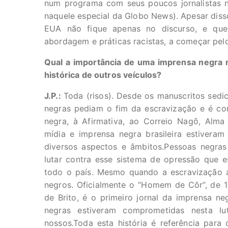
num programa com seus poucos jornalistas n
naquele especial da Globo News). Apesar diss
EUA não fique apenas no discurso, e que 
abordagem e práticas racistas, a começar pelo
Qual a importância de uma imprensa negra n
histórica de outros veículos?
J.P.:
Toda (risos). Desde os manuscritos sedi
negras pediam o fim da escravização e é co
negra, à Afirmativa, ao Correio Nagô, Alma
mídia e imprensa negra brasileira estivera
diversos aspectos e âmbitos.Pessoas negra
lutar contra esse sistema de opressão que es
todo o país. Mesmo quando a escravização a
negros. Oficialmente o “Homem de Côr”, de 1
de Brito, é o primeiro jornal da imprensa ne
negras estiveram comprometidas nesta lu
nossos.Toda esta história é referência para