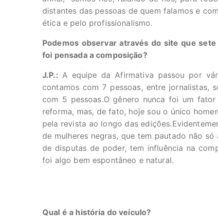
distantes das pessoas de quem falamos e co
ética e pelo profissionalismo.
Podemos observar através do site que se
foi pensada a composição?
J.P.:
A equipe da Afirmativa passou por vá
contamos com 7 pessoas, entre jornalistas, so
com 5 pessoas.O gênero nunca foi um fator 
reforma, mas, de fato, hoje sou o único hom
pela revista ao longo das edições.Evidenteme
de mulheres negras, que tem pautado não só 
de disputas de poder, tem influência na comp
foi algo bem espontâneo e natural.
⠀⠀⠀⠀⠀⠀⠀⠀⠀⠀⠀⠀⠀⠀⠀⠀⠀⠀⠀⠀⠀⠀⠀⠀⠀⠀⠀⠀⠀
Qual é a história do veículo?