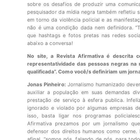
sobre os desafios de produzir uma comunica
pesquisador da mídia negra também refletiu 
em torno da violência policial e as manifestaç
não é uma condição dada nem definidora. “T
que hashtags e fotos pretas nas redes soci
abaixo a conversa!
No site, a
Revista Afirmativa é descrita 
representatividade das pessoas negras na mí
qualificada”. Como você/s definiriam um jor
Jonas Pinheiro:
Jornalismo humanizado deveri
auxiliar a população em suas demandas div
prestação de serviço à esfera publica. Infe
ignorado e violado por algumas empresas de
isso, basta ligar nos programas policiale
Afirmativa prezamos por um jornalismo que
defensor dos direitos humanos como cerne. 
afinal, “somos nós, falando de nós, para todo