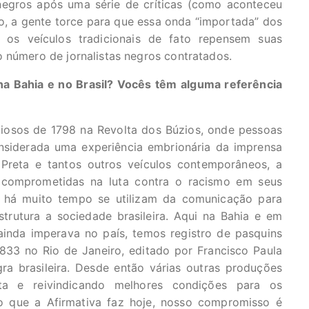
egros após uma série de críticas (como aconteceu
o, a gente torce para que essa onda “importada” dos
os veículos tradicionais de fato repensem suas
 número de jornalistas negros contratados.
a Bahia e no Brasil? Vocês têm alguma referência
ciosos de 1798 na Revolta dos Búzios, onde pessoas
nsiderada uma experiência embrionária da imprensa
 Preta e tantos outros veículos contemporâneos, a
m comprometidas na luta contra o racismo em seus
s há muito tempo se utilizam da comunicação para
trutura a sociedade brasileira. Aqui na Bahia e em
inda imperava no país, temos registro de pasquins
833 no Rio de Janeiro, editado por Francisco Paula
gra brasileira. Desde então várias outras produções
ta e reivindicando melhores condições para os
 o que a Afirmativa faz hoje, nosso compromisso é