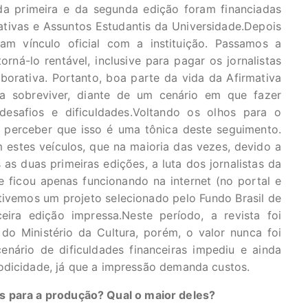
a primeira e da segunda edição foram financiadas
ativas e Assuntos Estudantis da Universidade.Depois
am vínculo oficial com a instituição. Passamos a
rná-lo rentável, inclusive para pagar os jornalistas
orativa. Portanto, boa parte da vida da Afirmativa
ra sobreviver, diante de um cenário em que fazer
safios e dificuldades.Voltando os olhos para o
s perceber que isso é uma tônica deste seguimento.
 estes veículos, que na maioria das vezes, devido a
 as duas primeiras edições, a luta dos jornalistas da
e ficou apenas funcionando na internet (no portal e
tivemos um projeto selecionado pelo Fundo Brasil de
ira edição impressa.Neste período, a revista foi
o Ministério da Cultura, porém, o valor nunca foi
nário de dificuldades financeiras impediu e ainda
odicidade, já que a impressão demanda custos.
s para a produção? Qual o maior deles?