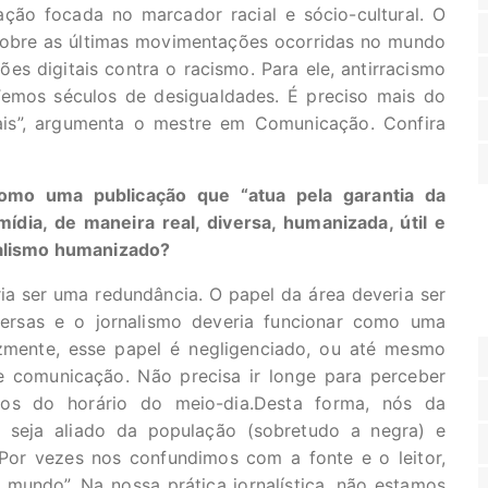
ção focada no marcador racial e sócio-cultural. O
sobre as últimas movimentações ocorridas no mundo
ões digitais contra o racismo. Para ele, antirracismo
emos séculos de desigualdades. É preciso mais do
ais”, argumenta o mestre em Comunicação. Confira
como uma publicação que “atua pela garantia da
dia, de maneira real, diversa, humanizada, útil e
nalismo humanizado?
a ser uma redundância. O papel da área deveria ser
ersas e o jornalismo deveria funcionar como uma
lizmente, esse papel é negligenciado, ou até mesmo
 comunicação. Não precisa ir longe para perceber
scos do horário do meio-dia.Desta forma, nós da
 seja aliado da população (sobretudo a negra) e
Por vezes nos confundimos com a fonte e o leitor,
 mundo”. Na nossa prática jornalística, não estamos