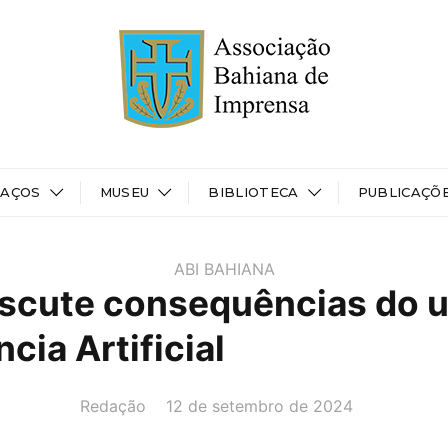
PAÇOS
MUSEU
BIBLIOTECA
PUBLICAÇÕ
ABI BAHIANA
scute consequências do u
ncia Artificial
AUTOR(A):
DATA:
Redação
12 de setembro de 2024