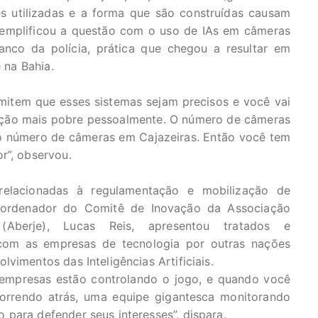
es utilizadas e a forma que são construídas causam
xemplificou a questão com o uso de IAs em câmeras
banco da polícia, prática que chegou a resultar em
e na Bahia.
rmitem que esses sistemas sejam precisos e você vai
lação mais pobre pessoalmente. O número de câmeras
 o número de câmeras em Cajazeiras. Então você tem
r”, observou.
relacionadas à regulamentação e mobilização de
coordenador do Comitê de Inovação da Associação
 (Aberje), Lucas Reis, apresentou tratados e
com as empresas de tecnologia por outras nações
vimentos das Inteligências Artificiais.
 empresas estão controlando o jogo, e quando você
correndo atrás, uma equipe gigantesca monitorando
para defender seus interesses”, dispara.