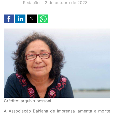
AUTOR(A):
DATA:
Redação
2 de outubro de 2023
Crédito: arquivo pessoal
A Associação Bahiana de Imprensa lamenta a morte