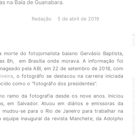
as na Baía de Guanabara.
AUTOR(A):
DATA:
Redação
5 de abril de 2019
P
morte do fotojornalista baiano Gervásio Baptista,
das 8h, em Brasília onde morava. A informação foi
menageado pela ABI, em 22 de setembro de 2018, com
iveira
, o fotográfo se destacou na carreira iniciada
cido como o “fotográfo dos presidentes”.
no ramo da fotografia desde os nove anos. Iniciou
as, em Salvador. Atuou em diários e emissoras da
, mudou-se para o Rio de Janeiro para trabalhar na
 a equipe inaugural da revista Manchete, da Adolpho