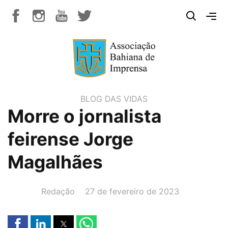
BLOG DAS VIDAS
Morre o jornalista
feirense Jorge
Magalhães
AUTOR(A):
DATA:
Redação
27 de fevereiro de 2023