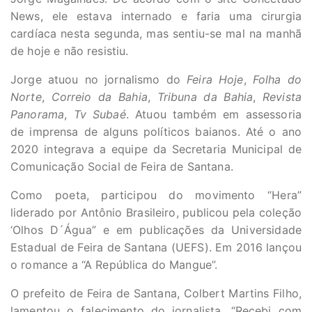
News, ele estava internado e faria uma cirurgia
cardíaca nesta segunda, mas sentiu-se mal na manhã
de hoje e não resistiu.
Jorge atuou no jornalismo do
Feira Hoje
,
Folha do
Norte
,
Correio da Bahia
,
Tribuna da Bahia
,
Revista
Panorama
,
Tv Subaé
. Atuou também em assessoria
de imprensa de alguns políticos baianos. Até o ano
2020 integrava a equipe da Secretaria Municipal de
Comunicação Social de Feira de Santana.
Como poeta, participou do movimento “Hera”
liderado por Antônio Brasileiro, publicou pela coleção
‘Olhos D´Água” e em publicações da Universidade
Estadual de Feira de Santana (UEFS). Em 2016 lançou
o romance a “A República do Mangue”.
O prefeito de Feira de Santana, Colbert Martins Filho,
lamentou o falecimento do jornalista. “Recebi com