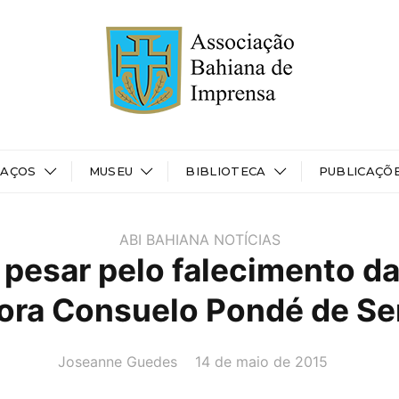
PAÇOS
MUSEU
BIBLIOTECA
PUBLICAÇÕ
ABI BAHIANA
NOTÍCIAS
 pesar pelo falecimento d
ora Consuelo Pondé de S
AUTOR(A):
DATA:
Joseanne Guedes
14 de maio de 2015