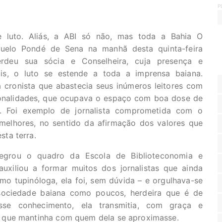
P
 luto. Aliás, a ABI só não, mas toda a Bahia O
nsuelo Pondé de Sena na manhã desta quinta-feira
perdeu sua sócia e Conselheira, cuja presença e
is, o luto se estende a toda a imprensa baiana.
 cronista que abastecia seus inúmeros leitores com
sonalidades, que ocupava o espaço com boa dose de
s. Foi exemplo de jornalista comprometida com o
melhores, no sentido da afirmação dos valores que
ta terra.
egrou o quadro da Escola de Biblioteconomia e
xiliou a formar muitos dos jornalistas que ainda
mo tupinóloga, ela foi, sem dúvida – e orgulhava-se
 sociedade baiana como poucos, herdeira que é de
Esse conhecimento, ela transmitia, com graça e
 que mantinha com quem dela se aproximasse.