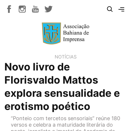
NOTÍCIAS
Novo livro de
Florisvaldo Mattos
explora sensualidade e
erotismo poético
“Ponteio com tercetos sensoriais” reúne 180
versos e celebra a maturidade literária do