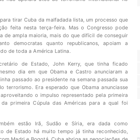
i para tirar Cuba da malfadada lista, um processo que
ção feita nesta terça-feira. Mas o Congresso pode
ia de ampla maioria, mais do que difícil de conseguir
tanto democratas quanto republicanos, apoiam a
do de toda a América Latina.
cretário de Estado, John Kerry, que tinha ficado
 mesmo dia em que Obama e Castro anunciaram a
tinha passado ao presidente na semana passada sua
do terrorismo. Era esperado que Obama anunciasse
proveitando o impulso representado pela primeira
o da primeira Cúpula das Américas para a qual foi
ambém estão Irã, Sudão e Síria, era dada como
to de Estado há muito tempo já tinha reconhecido,
 com Madri e Bogotá. Cuba abriga as negociações de
P