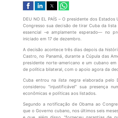
DEU NO EL PAÍS – O presidente dos Estados Un
Congresso sua decisão de tirar Cuba da lista
essencial –e amplamente esperado— no pr
iniciado em 17 de dezembro.
A decisão acontece três dias depois da histó
Castro, no Panamá, durante a Cúpula das Amér
presidente norte-americano e um cubano em 
de política bilateral, com o apoio agora da d
Cuba entrou na
lista negra
elaborada pelo 
considerou “injustificável” sua presença n
econômicas e políticas aos listados.
Segundo a notificação de Obama ao Congress
que o Governo cubano, nos últimos seis meses
e que, além disso, “forneceu garantias de q