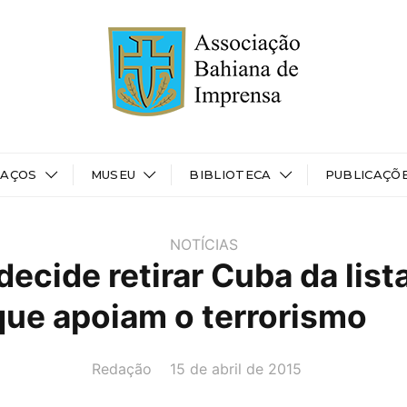
PAÇOS
MUSEU
BIBLIOTECA
PUBLICAÇÕ
NOTÍCIAS
ecide retirar Cuba da list
que apoiam o terrorismo
AUTOR(A):
DATA:
Redação
15 de abril de 2015