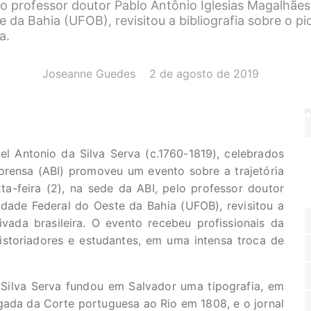
lo professor doutor Pablo Antônio Iglesias Magalhães
e da Bahia (UFOB), revisitou a bibliografia sobre o p
a.
AUTOR(A):
DATA:
Joseanne Guedes
2 de agosto de 2019
P
 Antonio da Silva Serva (c.1760-1819), celebrados
rensa (ABI) promoveu um evento sobre a trajetória
ta-feira (2), na sede da ABI, pelo professor doutor
idade Federal do Oeste da Bahia (UFOB), revisitou a
ivada brasileira. O evento recebeu profissionais da
historiadores e estudantes, em uma intensa troca de
Silva Serva fundou em Salvador uma tipografia, em
egada da Corte portuguesa ao Rio em 1808, e o jornal