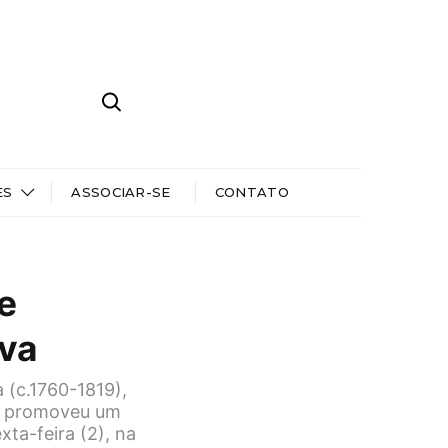
ES
ASSOCIAR-SE
CONTATO
de
rva
 (c.1760-1819),
I) promoveu um
xta-feira (2), na