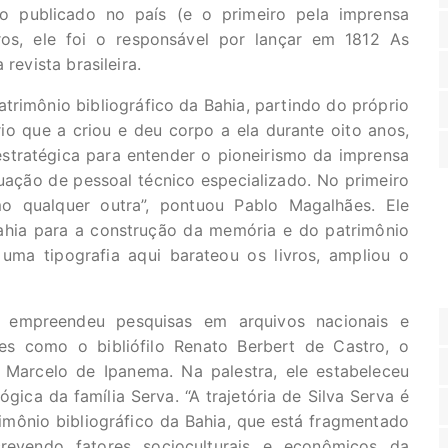
co publicado no país (e o primeiro pela imprensa
vros, ele foi o responsável por lançar em 1812 As
revista brasileira.
atrimônio bibliográfico da Bahia, partindo do próprio
io que a criou e deu corpo a ela durante oito anos,
a estratégica para entender o pioneirismo da imprensa
uação de pessoal técnico especializado. No primeiro
 qualquer outra”, pontuou Pablo Magalhães. Ele
Bahia para a construção da memória e do patrimônio
uma tipografia aqui barateou os livros, ampliou o
 empreendeu pesquisas em arquivos nacionais e
res como o bibliófilo Renato Berbert de Castro, o
e Marcelo de Ipanema. Na palestra, ele estabeleceu
ica da família Serva. “A trajetória de Silva Serva é
imônio bibliográfico da Bahia, que está fragmentado
screvendo fatores socioculturais e econômicos da