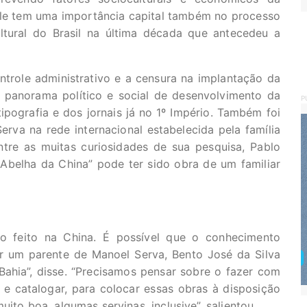
“Ele tem uma importância capital também no processo
tural do Brasil na última década que antecedeu a
trole administrativo e a censura na implantação da
 panorama político e social de desenvolvimento da
P
tipografia e dos jornais já no 1º Império. Também foi
rva na rede internacional estabelecida pela família
ntre as muitas curiosidades de sua pesquisa, Pablo
 Abelha da China” pode ter sido obra de um familiar
ico feito na China. É possível que o conhecimento
r um parente de Manoel Serva, Bento José da Silva
Bahia”, disse. “Precisamos pensar sobre o fazer com
e catalogar, para colocar essas obras à disposição
ito boa, algumas servinas, inclusive”, salientou.