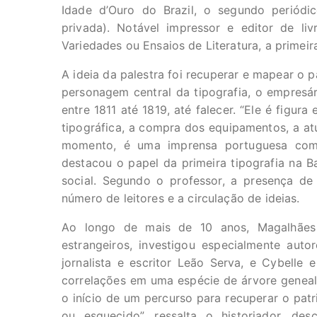
Idade d’Ouro do Brazil, o segundo periódi
privada). Notável impressor e editor de li
Variedades ou Ensaios de Literatura, a primeira 
A ideia da palestra foi recuperar e mapear o p
personagem central da tipografia, o empresár
entre 1811 até 1819, até falecer. “Ele é figur
tipográfica, a compra dos equipamentos, a at
momento, é uma imprensa portuguesa como
destacou o papel da primeira tipografia na 
social. Segundo o professor, a presença de 
número de leitores e a circulação de ideias.
Ao longo de mais de 10 anos, Magalhães
estrangeiros, investigou especialmente auto
jornalista e escritor Leão Serva, e Cybelle 
correlações em uma espécie de árvore genealóg
o início de um percurso para recuperar o patr
ou esquecido”, ressalta o historiador, de