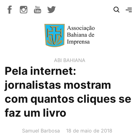
ABI BAHIANA
Pela internet:
jornalistas mostram
com quantos cliques se
faz um livro
AUTOR(A):
DATA:
Samuel Barbosa
18 de maio de 2018