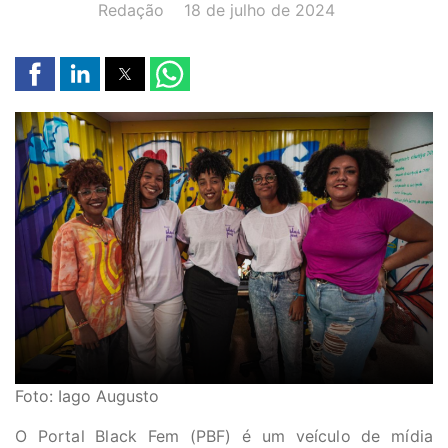
AUTOR(A):
DATA:
Redação
18 de julho de 2024
Foto: Iago Augusto
O Portal Black Fem (PBF) é um veículo de mídia