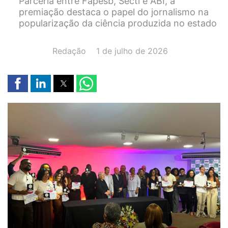
Parceria entre Fapesb, Secti e ABI, a
premiação destaca o papel do jornalismo na
popularização da ciência produzida no estado
AUTOR(A):
DATA:
Redação
1 de julho de 2026