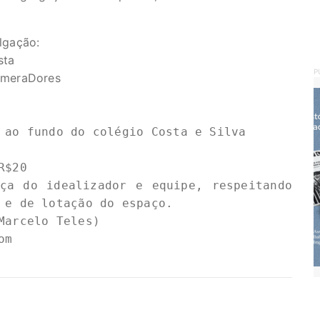
lgação:
sta
P
omeraDores
 ao fundo do colégio Costa e Silva

$20

ça do idealizador e equipe, respeitando 
 e de lotação do espaço.

arcelo Teles)

om