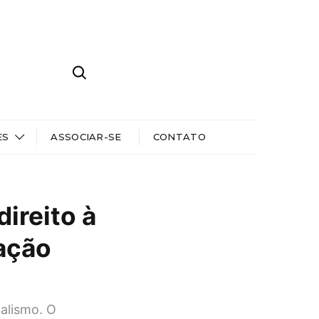
ES
ASSOCIAR-SE
CONTATO
ireito à
ação
alismo. O