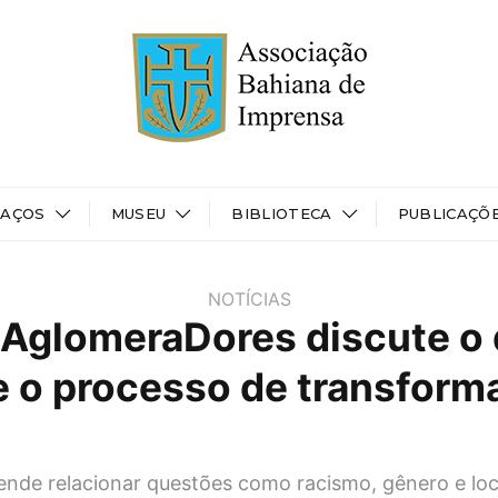
PAÇOS
MUSEU
BIBLIOTECA
PUBLICAÇÕ
NOTÍCIAS
 AglomeraDores discute o d
e o processo de transform
ende relacionar questões como racismo, gênero e loc