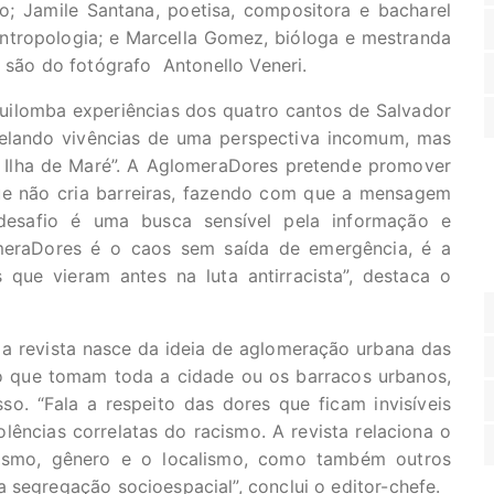
o; Jamile Santana, poetisa, compositora e bacharel
tropologia; e Marcella Gomez, bióloga e mestranda
ão do fotógrafo Antonello Veneri.
quilomba experiências dos quatro cantos de Salvador
velando vivências de uma perspectiva incomum, mas
a Ilha de Maré”. A AglomeraDores pretende promover
ue não cria barreiras, fazendo com que a mensagem
desafio é uma busca sensível pela informação e
meraDores é o caos sem saída de emergência, é a
 que vieram antes na luta antirracista”, destaca o
a revista nasce da ideia de aglomeração urbana das
o que tomam toda a cidade ou os barracos urbanos,
so. “Fala a respeito das dores que ficam invisíveis
olências correlatas do racismo. A revista relaciona o
ismo, gênero e o localismo, como também outros
 segregação socioespacial”, conclui o editor-chefe.