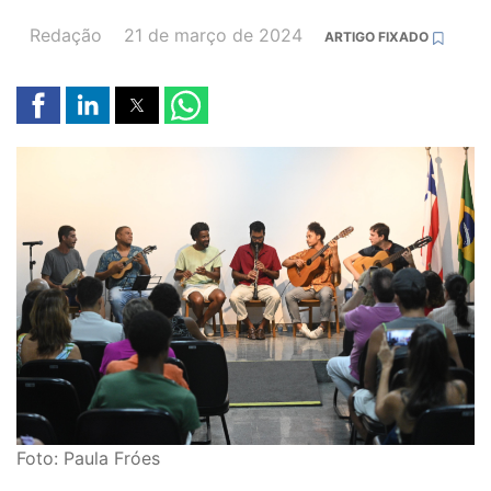
AUTOR(A):
DATA:
Redação
21 de março de 2024
ARTIGO FIXADO
Foto: Paula Fróes