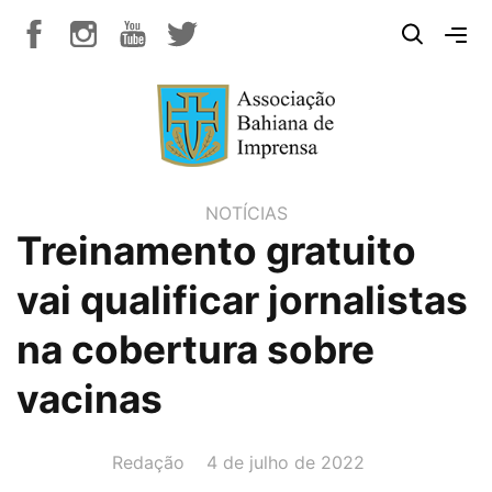
NOTÍCIAS
Treinamento gratuito
vai qualificar jornalistas
na cobertura sobre
vacinas
AUTOR(A):
DATA:
Redação
4 de julho de 2022