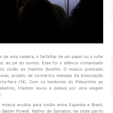
er de uma cadeira, o farfalhar de um papel ou o rufar
i, ao pé do ouvido. Esse foi o silêncio comandado
 do violão de Vladimir Bomfim. O músico premiado
 Lunar, projeto de concertos mensais da Associação
arta-feira (14). Com os tambores do Pelourinho ao
lestino, Vladimir levou a plateia por uma viagem
or.
úsica erudita para violão entre Espanha e Brasil,
e Baden Powell. Nativo de Salvador, de onde partiu