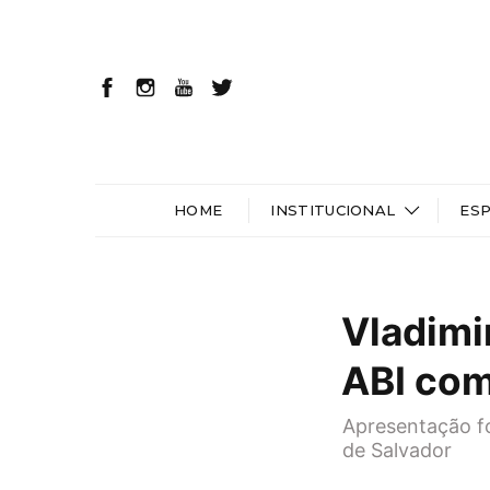
HOME
INSTITUCIONAL
ES
Vladimi
ABI com 
Apresentação f
de Salvador