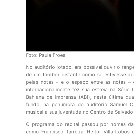
Foto: Paula Froes
No auditório lotado, era possível ouvir o rang
de um tambor distante como se estivesse aqu
pelas notas – e o espaço entre as notas –
internacionalmente fez sua estreia na Série
Bahiana de Imprensa (ABI), nesta última qu
fundo, na penumbra do auditório Samuel Ce
musical à sua juventude no Centro de Salvad
O programa do recital passou por nomes da m
como Francisco Tarrega, Heitor Villa-Lobos 