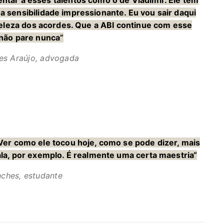
tar a esses talentos como o de Vladimir. Ele tem
 sensibilidade impressionante. Eu vou sair daqui
leza dos acordes. Que a ABI continue com esse
 não pare nunca”
es Araújo, advogada
Ver como ele tocou hoje, como se pode dizer, mais
ala, por exemplo. É realmente uma certa maestria“
nches, estudante