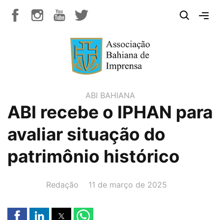
ABI BAHIANA
ABI recebe o IPHAN para
avaliar situação do
patrimônio histórico
AUTOR(A):
DATA:
Redação
11 de março de 2025