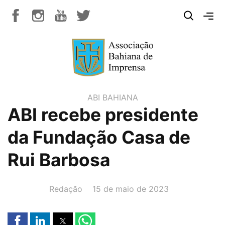
ABI BAHIANA
ABI recebe presidente
da Fundação Casa de
Rui Barbosa
AUTOR(A):
DATA:
Redação
15 de maio de 2023