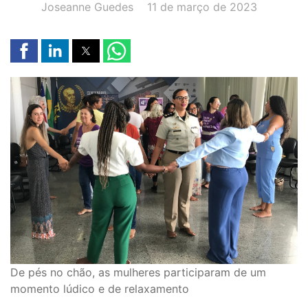
AUTOR(A):
DATA:
Joseanne Guedes
11 de março de 2023
De pés no chão, as mulheres participaram de um
momento lúdico e de relaxamento