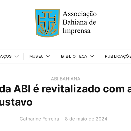
PAÇOS
MUSEU
BIBLIOTECA
PUBLICAÇÕ
ABI BAHIANA
da ABI é revitalizado com a
ustavo
AUTOR(A):
DATA:
Catharine Ferreira
8 de maio de 2024