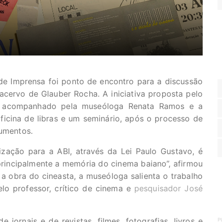
de Imprensa foi ponto de encontro para a discussão
acervo de Glauber Rocha. A iniciativa proposta pelo
a, acompanhado pela museóloga Renata Ramos e a
icina de libras e um seminário, após o processo de
cumentos.
lização para a ABI, através da Lei Paulo Gustavo, é
rincipalmente a memória do cinema baiano”, afirmou
 obra do cineasta, a museóloga salienta o trabalho
lo professor, crítico de cinema e
pesquisador José
ornais e de revistas, filmes, fotografias, livros e
P