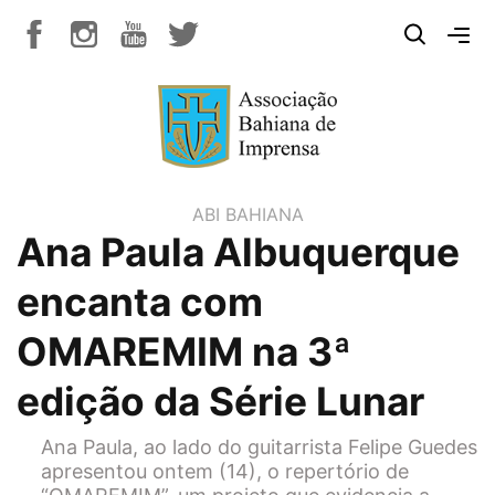
ABI BAHIANA
Ana Paula Albuquerque
encanta com
OMAREMIM na 3ª
edição da Série Lunar
Ana Paula, ao lado do guitarrista Felipe Guedes
apresentou ontem (14), o repertório de