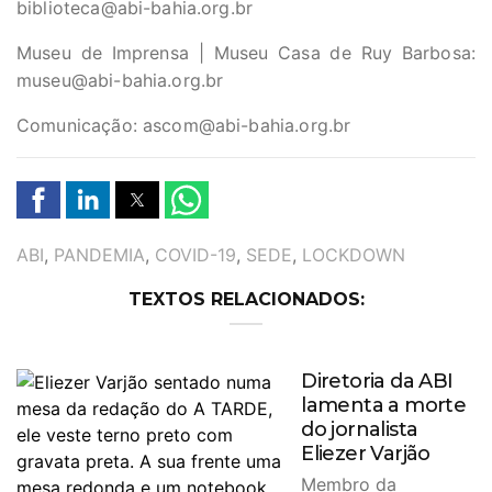
biblioteca@abi-bahia.org.br
Museu de Imprensa | Museu Casa de Ruy Barbosa:
museu@abi-bahia.org.br
Comunicação:
ascom@abi-bahia.org.br
TAGS
ABI
,
PANDEMIA
,
COVID-19
,
SEDE
,
LOCKDOWN
TEXTOS RELACIONADOS:
Diretoria da ABI
lamenta a morte
do jornalista
Eliezer Varjão
Membro da