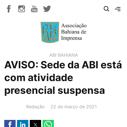
ABI BAHIANA
AVISO: Sede da ABI está
com atividade
presencial suspensa
AUTOR(A):
DATA:
Redação
22 de março de 2021