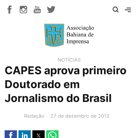
NOTÍCIAS
CAPES aprova primeiro
Doutorado em
Jornalismo do Brasil
AUTOR(A):
DATA:
Redação
27 de dezembro de 2013