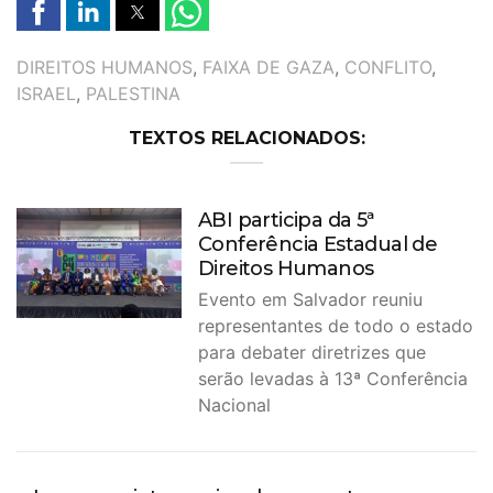
TAGS
DIREITOS HUMANOS
,
FAIXA DE GAZA
,
CONFLITO
,
ISRAEL
,
PALESTINA
TEXTOS RELACIONADOS:
ABI participa da 5ª
Conferência Estadual de
Direitos Humanos
Evento em Salvador reuniu
representantes de todo o estado
para debater diretrizes que
serão levadas à 13ª Conferência
Nacional