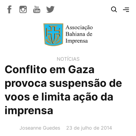
NOTÍCIAS
Conflito em Gaza
provoca suspensão de
voos e limita ação da
imprensa
AUTOR(A):
DATA:
Joseanne Guedes
23 de julho de 2014