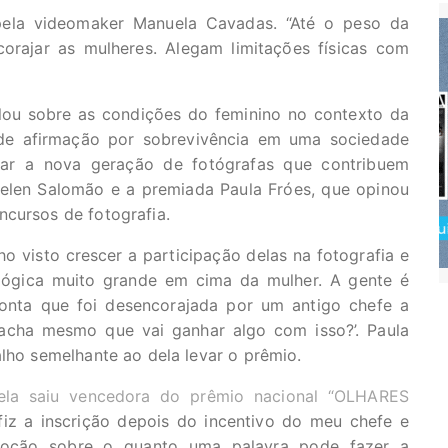
ela videomaker Manuela Cavadas. “Até o peso da
rajar as mulheres. Alegam limitações físicas com
lou sobre as condições do feminino no contexto da
 de afirmação por sobrevivência em uma sociedade
acar a nova geração de fotógrafas que contribuem
elen Salomão e a premiada Paula Fróes, que opinou
ncursos de fotografia.
 visto crescer a participação delas na fotografia e
lógica muito grande em cima da mulher. A gente é
 conta que foi desencorajada por um antigo chefe a
 acha mesmo que vai ganhar algo com isso?’. Paula
alho semelhante ao dela levar o prêmio.
ela saiu vencedora do prêmio nacional “OLHARES
fiz a inscrição depois do incentivo do meu chefe e
noção sobre o quanto uma palavra pode fazer a