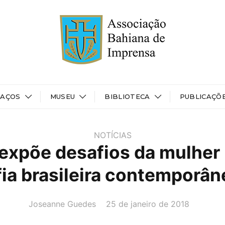
PAÇOS
MUSEU
BIBLIOTECA
PUBLICAÇÕ
NOTÍCIAS
expõe desafios da mulher
fia brasileira contemporân
AUTOR(A):
DATA:
Joseanne Guedes
25 de janeiro de 2018