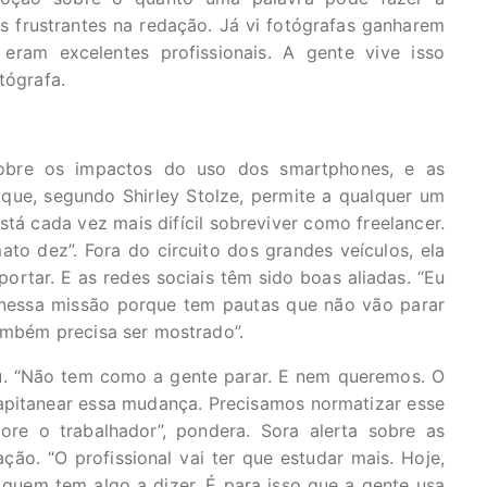
s frustrantes na redação. Já vi fotógrafas ganharem
ram excelentes profissionais. A gente vive isso
tógrafa.
sobre os impactos do uso dos smartphones, e as
que, segundo Shirley Stolze, permite a qualquer um
“Está cada vez mais difícil sobreviver como freelancer.
to dez”. Fora do circuito dos grandes veículos, ela
portar. E as redes sociais têm sido boas aliadas. “Eu
 nessa missão porque tem pautas que não vão parar
também precisa ser mostrado”.
eu. “Não tem como a gente parar. E nem queremos. O
pitanear essa mudança. Precisamos normatizar esse
re o trabalhador”, pondera. Sora alerta sobre as
o. “O profissional vai ter que estudar mais. Hoje,
 quem tem algo a dizer. É para isso que a gente usa