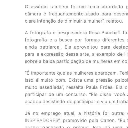
O assédio também foi um tema abordado p
câmera é frequentemente usado para desenco
clara intenção de diminuir a mulher”, relatou.
A fotógrafa e pesquisadora Rosa Bunchaft fa
fotografia e a busca por formas diferentes
ainda patriarcal. Ela aproveitou para dest
para a expressão dessa arte, a exemplo de H
sobre a baixa participação de mulheres em co
“É importante que as mulheres apareçam. Tenho
isso é muito bom. Existe uma pressão psico
muito assediada”, ressalta Paula Fróes. Ela
participar de um concurso. “Ele disse ‘você
acabou desistindo de participar e viu um trab
Já no emprego atual, a história foi outra:
INSPIRADORES
”, promovido pela Canon. “Eu 
acabei ganhando o prêmio. Isso dá uma 