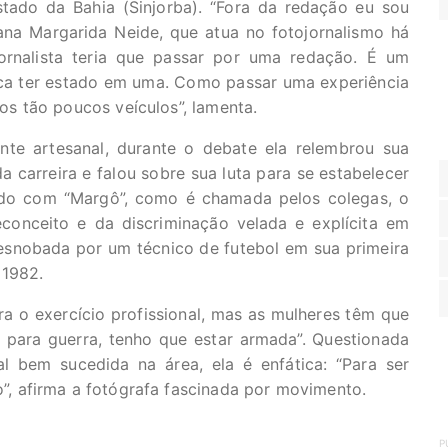
stado da Bahia (Sinjorba). “Fora da redação eu sou
ana Margarida Neide, que atua no fotojornalismo há
jornalista teria que passar por uma redação. É um
ca ter estado em uma. Como passar uma experiência
s tão poucos veículos”, lamenta.
nte artesanal, durante o debate ela relembrou sua
da carreira e falou sobre sua luta para se estabelecer
o com “Margô”, como é chamada pelos colegas, o
reconceito e da discriminação velada e explícita em
 esnobada por um técnico de futebol em sua primeira
 1982.
ara o exercício profissional, mas as mulheres têm que
u para guerra, tenho que estar armada”. Questionada
al bem sucedida na área, ela é enfática: “Para ser
ho”, afirma a fotógrafa fascinada por movimento.
P