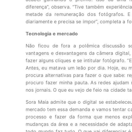
diferença”, observa. “Tive também experiência
metade da remuneração dos fotógrafos. E e
diariamente e precisa se impor”, completa a fo
Tecnologia e mercado
Não ficou de fora a polêmica discussão 
vantagens e desvantagens da câmera digital, 
fazer alguns cliques e se intitular fotógrafo. 
Antes, eu matava um leão por dia. Hoje, eu ma
procura alternativas para fazer o que sabe: re
procuro fazer minha pauta. As redes ajudam
nos jornais. O que eu vejo de feio na cidade 
Sora Maia admite que o digital se estabelec
mercado tem essa demanda e vamos tentar ca
processo e fazer da forma que menos explo
mudanças da área e a necessidade de adaptaçã
todo mundo faz tudo. O que vai diferenciar é