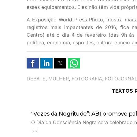
esses equipamentos. Eles não têm vida própria
A Exposição World Press Photo, mostra mais 
registros mais impactantes de 2016, fica n
Centro) até o dia 4 de fevereiro (das 9h à
política, economia, esportes, cultura e meio a
TAGS
DEBATE
,
MULHER
,
FOTOGRAFIA
,
FOTOJORNAL
TEXTOS 
“Vozes da Negritude”: ABI promove pale
O Dia da Consciência Negra será celebrado n
[…]