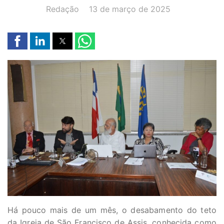
AUTOR(A):
DATA:
Redação
13 de março de 2025
Há pouco mais de um mês, o desabamento do teto
da Igreja de São Francisco de Assis, conhecida como