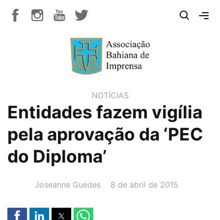
NOTÍCIAS
Entidades fazem vigília
pela aprovação da ‘PEC
do Diploma’
AUTOR(A):
DATA:
Joseanne Guedes
8 de abril de 2015