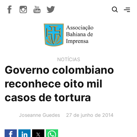
NOTÍCIAS
Governo colombiano
reconhece oito mil
casos de tortura
AUTOR(A):
DATA:
Joseanne Guedes
27 de junho de 2014