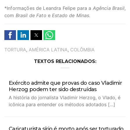
*Informações de Leandra Felipe para a
Agência Brasil
,
com
Brasil de Fato
e
Estado de Minas.
TAGS
TORTURA
,
AMÉRICA LATINA
,
COLÔMBIA
TEXTOS RELACIONADOS:
Exército admite que provas do caso Vladimir
Herzog podem ter sido destruídas
A história do jornalista Vladimir Herzog, o Vlado, é
icônica para entender os métodos adotados […]
Caricaturista sírio é morto após ser torturado