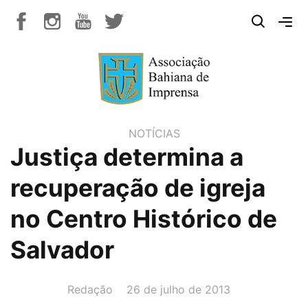
NOTÍCIAS
Justiça determina a
recuperação de igreja
no Centro Histórico de
Salvador
AUTOR(A):
DATA:
Redação
26 de julho de 2013