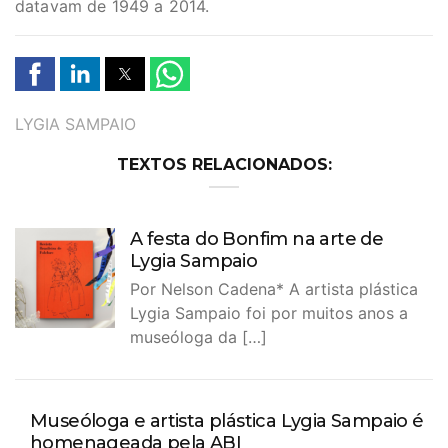
datavam de 1949 a 2014.
TAGS
LYGIA SAMPAIO
TEXTOS RELACIONADOS:
A festa do Bonfim na arte de
Lygia Sampaio
Por Nelson Cadena* A artista plástica
Lygia Sampaio foi por muitos anos a
museóloga da […]
Museóloga e artista plástica Lygia Sampaio é
homenageada pela ABI